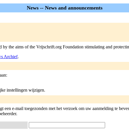
News -- News and announcements
 by the aims of the Vrijschrift.org Foundation stimulating and protectin
s Archief
.
 aan:
jke instellingen wijzigen.
ijgt een e-mail toegezonden met het verzoek om uw aanmelding te beves
tbeheerder.