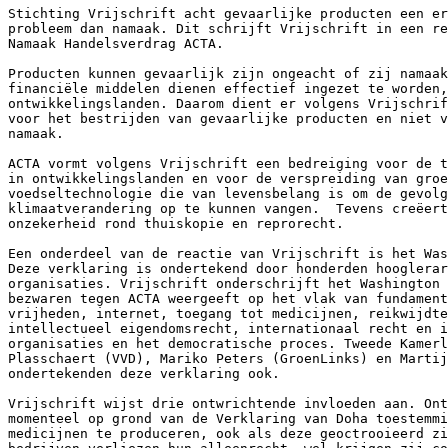
Stichting Vrijschrift acht gevaarlijke producten een er
probleem dan namaak. Dit schrijft Vrijschrift in een re
Namaak Handelsverdrag ACTA.

Producten kunnen gevaarlijk zijn ongeacht of zij namaak
financiële middelen dienen effectief ingezet te worden,
ontwikkelingslanden. Daarom dient er volgens Vrijschrif
voor het bestrijden van gevaarlijke producten en niet v
namaak. 

ACTA vormt volgens Vrijschrift een bedreiging voor de t
in ontwikkelingslanden en voor de verspreiding van groe
voedseltechnologie die van levensbelang is om de gevolg
klimaatverandering op te kunnen vangen.  Tevens creëert
onzekerheid rond thuiskopie en reprorecht.

Een onderdeel van de reactie van Vrijschrift is het Was
Deze verklaring is ondertekend door honderden hooglerar
organisaties. Vrijschrift onderschrijft het Washington 
bezwaren tegen ACTA weergeeft op het vlak van fundament
vrijheden, internet, toegang tot medicijnen, reikwijdte
intellectueel eigendomsrecht, internationaal recht en i
organisaties en het democratische proces. Tweede Kamerl
Plasschaert (VVD), Mariko Peters (GroenLinks) en Martij
ondertekenden deze verklaring ook. 

Vrijschrift wijst drie ontwrichtende invloeden aan. Ont
momenteel op grond van de Verklaring van Doha toestemmi
medicijnen te produceren, ook als deze geoctrooieerd zi