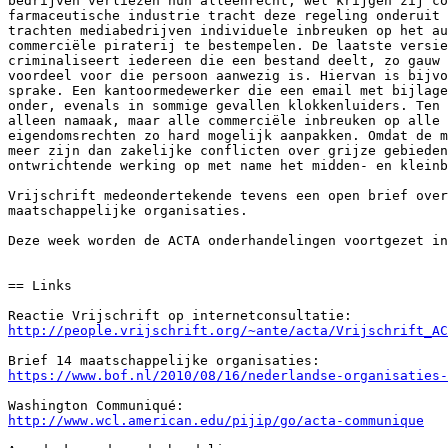
bedrijven verliezen hun alleenrecht, wel krijgen zij co
farmaceutische industrie tracht deze regeling onderuit 
trachten mediabedrijven individuele inbreuken op het au
commerciële piraterij te bestempelen. De laatste versie
criminaliseert iedereen die een bestand deelt, zo gauw 
voordeel voor die persoon aanwezig is. Hiervan is bijvo
sprake. Een kantoormedewerker die een email met bijlage
onder, evenals in sommige gevallen klokkenluiders. Ten 
alleen namaak, maar alle commerciële inbreuken op alle 
eigendomsrechten zo hard mogelijk aanpakken. Omdat de m
meer zijn dan zakelijke conflicten over grijze gebieden
ontwrichtende werking op met name het midden- en kleinb
Vrijschrift medeondertekende tevens een open brief over
maatschappelijke organisaties.

Deze week worden de ACTA onderhandelingen voortgezet in
== Links

http://people.vrijschrift.org/~ante/acta/Vrijschrift_AC
https://www.bof.nl/2010/08/16/nederlandse-organisaties-
http://www.wcl.american.edu/pijip/go/acta-communique