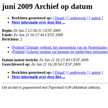
juni 2009 Archief op datum
Berichten gesorteerd op:
[ Draad ]
[ onderwerp ]
[ auteur ]
Meer informatie over deze lijst ...
Begin:
Di Jun 2 12:58:31 CEST 2009
Einde:
Zo Jun 21 16:27:44 CEST 2009
Berichten:
2
[Politiek] Digitale vrijheid: het stemgedrag van de Nederland
[Politiek] Geheim verdrag zal toegang tot medicijnen belemme
Datum laatste bericht:
Zo Jun 21 16:27:44 CEST 2009
Gearchiveerd op:
Zo Jun 21 16:28:54 CEST 2009
Berichten gesorteerd op:
[ Draad ]
[ onderwerp ]
[ auteur ]
Meer informatie over deze lijst ...
Dit archief is gegenereerd met Pipermail 0.09 (Mailman edition).